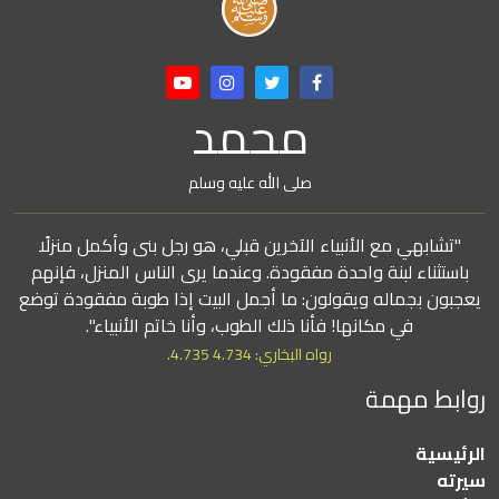
محمد
صلى الله عليه وسلم
"تشابهي مع الأنبياء الآخرين قبلي، هو رجل بنى وأكمل منزلًا
باستثناء لبنة واحدة مفقودة. وعندما يرى الناس المنزل، فإنهم
يعجبون بجماله ويقولون: ما أجمل البيت إذا طوبة مفقودة توضع
في مكانها! فأنا ذلك الطوب، وأنا خاتم الأنبياء".
رواه البخاري: 4.734 4.735.
روابط مهمة
الرئيسية
سيرته