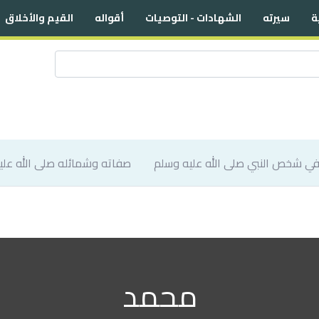
ة
سيرته
الشهادات - التوصيات
أقواله
القيم والأخلاق
صفاته وشمائله صلى الله علي
محمد