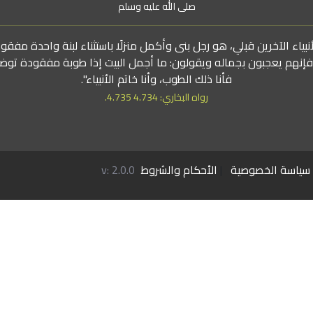
صلى الله عليه وسلم
بياء الآخرين قبلي، هو رجل بنى وأكمل منزلًا باستثناء لبنة واحدة مفقو
 فإنهم يعجبون بجماله ويقولون: ما أجمل البيت إذا طوبة مفقودة توض
فأنا ذلك الطوب، وأنا خاتم الأنبياء".
رواه البخاري: 4.734 4.735.
سياسة الخصوصية
|
الأحكام والشروط
v: 2.0.0