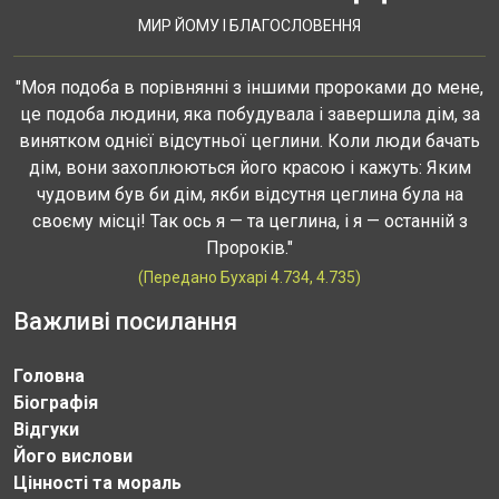
МИР ЙОМУ І БЛАГОСЛОВЕННЯ
"Моя подоба в порівнянні з іншими пророками до мене,
це подоба людини, яка побудувала і завершила дім, за
винятком однієї відсутньої цеглини. Коли люди бачать
дім, вони захоплюються його красою і кажуть: Яким
чудовим був би дім, якби відсутня цеглина була на
своєму місці! Так ось я — та цеглина, і я — останній з
Пророків."
(Передано Бухарі 4.734, 4.735)
Важливі посилання
Головна
Біографія
Відгуки
Його вислови
Цінності та мораль