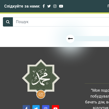
Слідкуйте за нами:
"Моя подо
побудувал
бачать дім, 
відсутня 