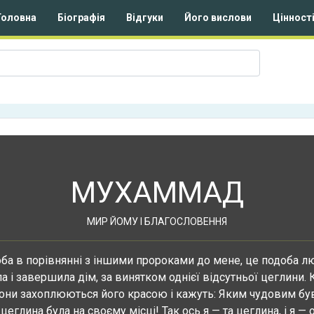
Головна
Біографія
Відгуки
Його вислови
Цінност
МУХАММАД
МИР ЙОМУ І БЛАГОСЛОВЕННЯ
ба в порівнянні з іншими пророками до мене, це подоба л
а і завершила дім, за винятком однієї відсутньої цеглини.
вони захоплюються його красою і кажуть: Яким чудовим був
цеглина була на своєму місці! Так ось я — та цеглина, і я — 