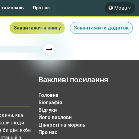
Мова
і та мораль
Про нас
Завантажити книгу
Завантажити додаток
Важливі посилання
Головна
Біографія
Відгуки
юдини, яка
Його вислови
 Коли люди
Цінності та мораль
 би дім, якби
Про нас
останній з