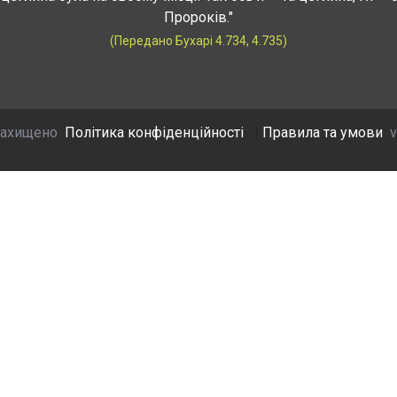
Пророків."
(Передано Бухарі 4.734, 4.735)
захищено
Політика конфіденційності
|
Правила та умови
v