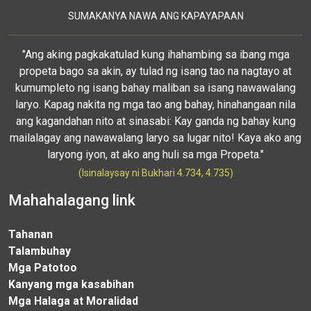
SUMAKANYA NAWA ANG KAPAYAPAAN
"Ang aking pagkakatulad kung ihahambing sa ibang mga
propeta bago sa akin, ay tulad ng isang tao na nagtayo at
kumumpleto ng isang bahay maliban sa isang nawawalang
laryo. Kapag nakita ng mga tao ang bahay, hinahangaan nila
ang kagandahan nito at sinasabi: Kay ganda ng bahay kung
mailalagay ang nawawalang laryo sa lugar nito! Kaya ako ang
laryong iyon, at ako ang huli sa mga Propeta."
(Isinalaysay ni Bukhari 4.734, 4.735)
Mahahalagang link
Tahanan
Talambuhay
Mga Patotoo
Kanyang mga kasabihan
Mga Halaga at Moralidad