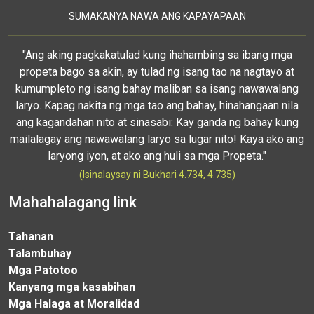
SUMAKANYA NAWA ANG KAPAYAPAAN
"Ang aking pagkakatulad kung ihahambing sa ibang mga
propeta bago sa akin, ay tulad ng isang tao na nagtayo at
kumumpleto ng isang bahay maliban sa isang nawawalang
laryo. Kapag nakita ng mga tao ang bahay, hinahangaan nila
ang kagandahan nito at sinasabi: Kay ganda ng bahay kung
mailalagay ang nawawalang laryo sa lugar nito! Kaya ako ang
laryong iyon, at ako ang huli sa mga Propeta."
(Isinalaysay ni Bukhari 4.734, 4.735)
Mahahalagang link
Tahanan
Talambuhay
Mga Patotoo
Kanyang mga kasabihan
Mga Halaga at Moralidad