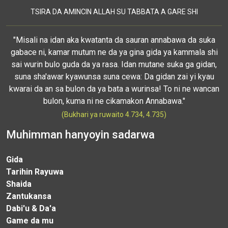
TSIRA DA AMINCIN ALLAH SU TABBATA A GARE SHI
"Misali na idan aka kwatanta da sauran annabawa da suka
gabace ni, kamar mutum ne da ya gina gida ya kammala shi
sai wurin bulo guda da ya rasa. Idan mutane suka ga gidan,
suna sha'awar kyawunsa suna cewa: Da gidan zai yi kyau
kwarai da an sa bulon da ya bata a wurinsa! To ni ne wancan
bulon, kuma ni ne cikamakon Annabawa."
(Bukhari ya ruwaito 4.734, 4.735)
Muhimman hanyoyin sadarwa
Gida
Tarihin Rayuwa
Shaida
Zantukansa
Dabi'u & Da'a
Game da mu