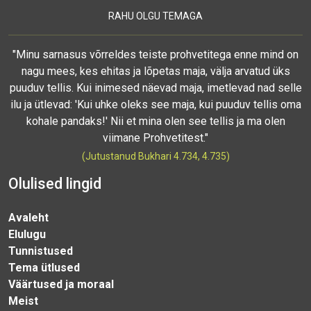
RAHU OLGU TEMAGA
"Minu sarnasus võrreldes teiste prohvetitega enne mind on
nagu mees, kes ehitas ja lõpetas maja, välja arvatud üks
puuduv tellis. Kui inimesed näevad maja, imetlevad nad selle
ilu ja ütlevad: 'Kui uhke oleks see maja, kui puuduv tellis oma
kohale pandaks!' Nii et mina olen see tellis ja ma olen
viimane Prohvetitest."
(Jutustanud Bukhari 4.734, 4.735)
Olulised lingid
Avaleht
Elulugu
Tunnistused
Tema ütlused
Väärtused ja moraal
Meist