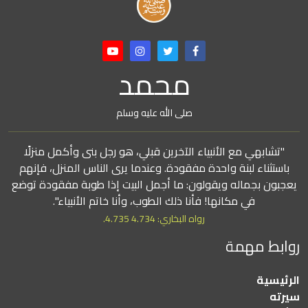
محمد
صلى الله عليه وسلم
"تشابهي مع الأنبياء الآخرين قبلي، هو رجل بنى وأكمل منزلًا
باستثناء لبنة واحدة مفقودة. وعندما يرى الناس المنزل، فإنهم
يعجبون بجماله ويقولون: ما أجمل البيت إذا طوبة مفقودة توضع
في مكانها! فأنا ذلك الطوب، وأنا خاتم الأنبياء".
رواه البخاري: 4.734 4.735.
روابط مهمة
الرئيسية
سيرته