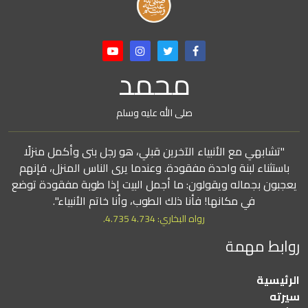
محمد
صلى الله عليه وسلم
"تشابهي مع الأنبياء الآخرين قبلي، هو رجل بنى وأكمل منزلًا
باستثناء لبنة واحدة مفقودة. وعندما يرى الناس المنزل، فإنهم
يعجبون بجماله ويقولون: ما أجمل البيت إذا طوبة مفقودة توضع
في مكانها! فأنا ذلك الطوب، وأنا خاتم الأنبياء".
رواه البخاري: 4.734 4.735.
روابط مهمة
الرئيسية
سيرته