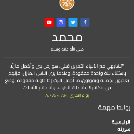
محمد
صلى الله عليه وسلم
"تشابهي مع الأنبياء الآخرين قبلي، هو رجل بنى وأكمل منزلًا
باستثناء لبنة واحدة مفقودة. وعندما يرى الناس المنزل، فإنهم
يعجبون بجماله ويقولون: ما أجمل البيت إذا طوبة مفقودة توضع
في مكانها! فأنا ذلك الطوب، وأنا خاتم الأنبياء".
رواه البخاري: 4.734 4.735.
روابط مهمة
الرئيسية
سيرته