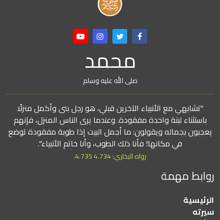
محمد
صلى الله عليه وسلم
"تشابهي مع الأنبياء الآخرين قبلي، هو رجل بنى وأكمل منزلًا
باستثناء لبنة واحدة مفقودة. وعندما يرى الناس المنزل، فإنهم
يعجبون بجماله ويقولون: ما أجمل البيت إذا طوبة مفقودة توضع
في مكانها! فأنا ذلك الطوب، وأنا خاتم الأنبياء".
رواه البخاري: 4.734 4.735.
روابط مهمة
الرئيسية
سيرته