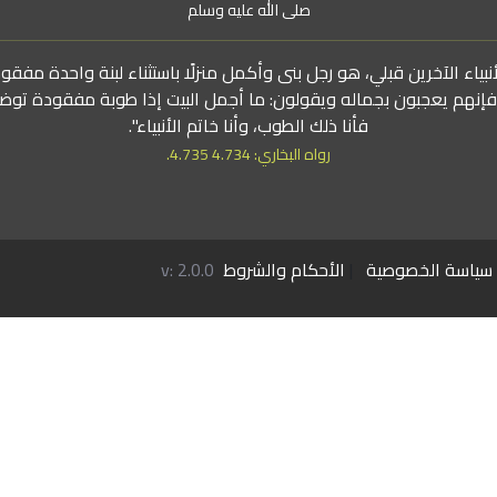
صلى الله عليه وسلم
بياء الآخرين قبلي، هو رجل بنى وأكمل منزلًا باستثناء لبنة واحدة مفقو
 فإنهم يعجبون بجماله ويقولون: ما أجمل البيت إذا طوبة مفقودة توض
فأنا ذلك الطوب، وأنا خاتم الأنبياء".
رواه البخاري: 4.734 4.735.
سياسة الخصوصية
|
الأحكام والشروط
v: 2.0.0