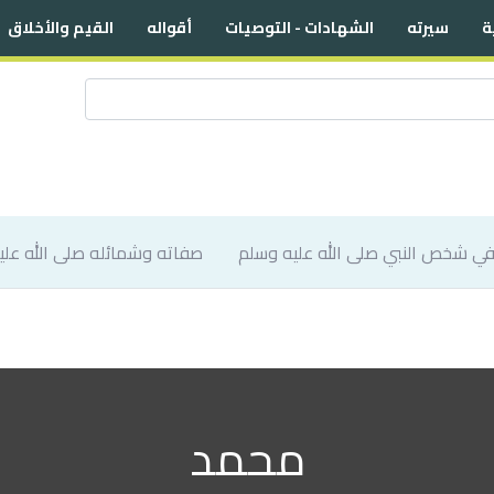
ة
سيرته
الشهادات - التوصيات
أقواله
القيم والأخلاق
صفاته وشمائله صلى الله علي
محمد