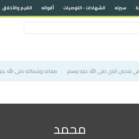
ة
سيرته
الشهادات - التوصيات
أقواله
القيم والأخلاق
صفاته وشمائله صلى الله علي
محمد