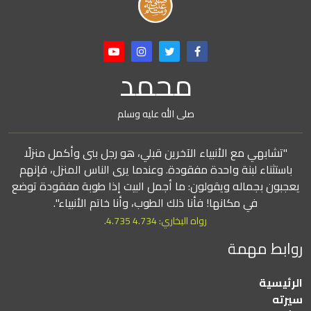
محمد
صلى الله عليه وسلم
"تشابهي مع الأنبياء الآخرين قبلي، هو رجل بنى وأكمل منزلًا
باستثناء لبنة واحدة مفقودة. وعندما يرى الناس المنزل، فإنهم
يعجبون بجماله ويقولون: ما أجمل البيت إذا طوبة مفقودة توضع
في مكانها! فأنا ذلك الطوب، وأنا خاتم الأنبياء".
رواه البخاري: 4.734 4.735.
روابط مهمة
الرئيسية
سيرته