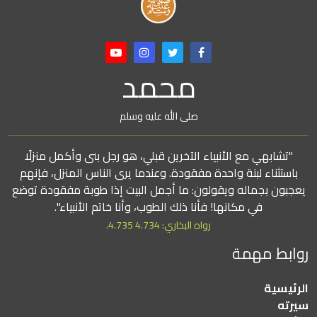
محمد
صلى الله عليه وسلم
"تشابهي مع الأنبياء الآخرين قبلي، هو رجل بنى وأكمل منزلًا
باستثناء لبنة واحدة مفقودة. وعندما يرى الناس المنزل، فإنهم
يعجبون بجماله ويقولون: ما أجمل البيت إذا طوبة مفقودة توضع
في مكانها! فأنا ذلك الطوب، وأنا خاتم الأنبياء".
رواه البخاري: 4.734 4.735.
روابط مهمة
الرئيسية
سيرته