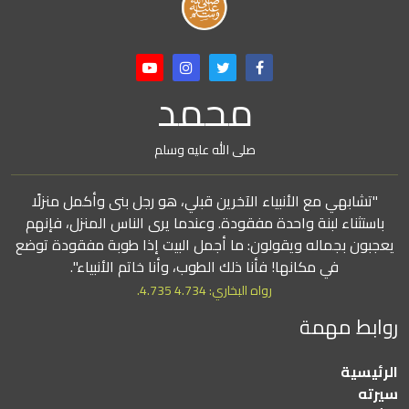
محمد
صلى الله عليه وسلم
"تشابهي مع الأنبياء الآخرين قبلي، هو رجل بنى وأكمل منزلًا
باستثناء لبنة واحدة مفقودة. وعندما يرى الناس المنزل، فإنهم
يعجبون بجماله ويقولون: ما أجمل البيت إذا طوبة مفقودة توضع
في مكانها! فأنا ذلك الطوب، وأنا خاتم الأنبياء".
رواه البخاري: 4.734 4.735.
روابط مهمة
الرئيسية
سيرته