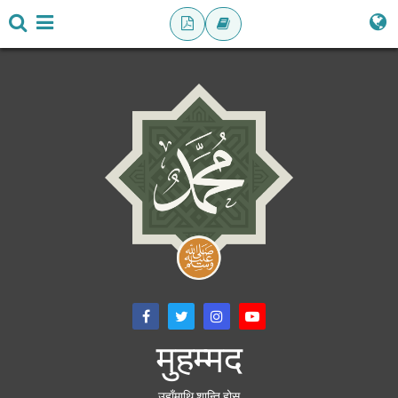
मुहम्मद
उहाँमाथि शान्ति होस्