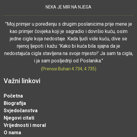
NEKA JE MIR NA NJEGA
"Moj primjer u poređenju s drugim poslanicima prije mene je
kao primjer čovjeka koji je sagradio i dovršio kuću, osim
jedne cigle koja nedostaje. Kada ljudi vide kuću, dive se
njenoj ljepoti i kažu: 'Kako bi kuća bila sjajna da je
nedostajuća cigla stavljena na svoje mjesto!' Ja sam ta cigla,
i ja sam posljednji od Poslanika."
(Prenosi Buhari 4.734, 4.735)
Važni linkovi
Početna
Biografija
Svjedočanstva
Njegovi citati
Vrijednosti i moral
O nama